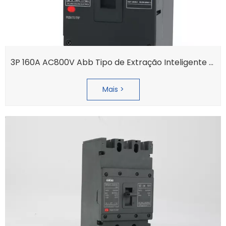
3P 160A AC800V Abb Tipo de Extração Inteligente Hyundai Disjuntor em Caixa Moldada
Mais >