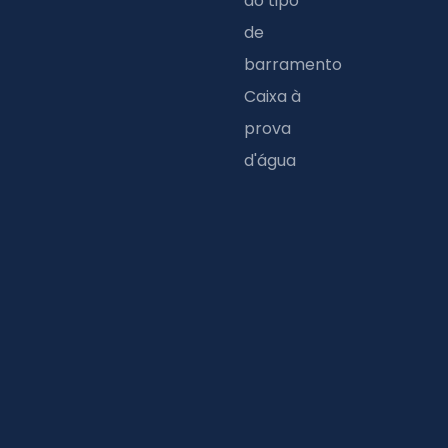
do tipo
Aimin
de
barramento
Caixa à
prova
d'água