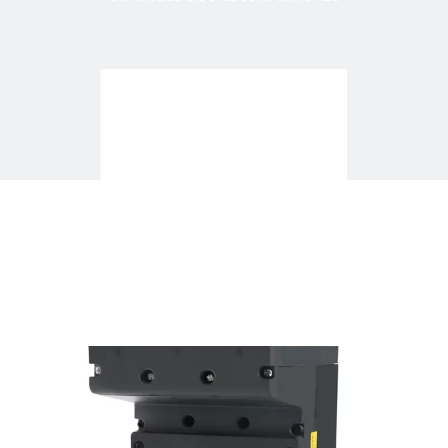
Certificado CQC da série SRM6-400