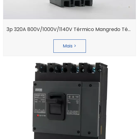
3p 320A 800V/1000V/1140V Térmico Mangredo Térmico Moldado Hyundai Disjuntor MCCB
Mais >