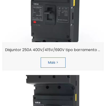
Disjuntor 250A 400V/415V/690V tipo barramento removível original trifásico em caixa moldada
Mais >
Certificado QPC