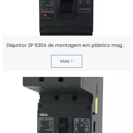
Disjuntor 3P 630A de montagem em plástico magnético térmico Hyundai em caixa moldada
Mais >
Certificado SRM6E-250 CQC